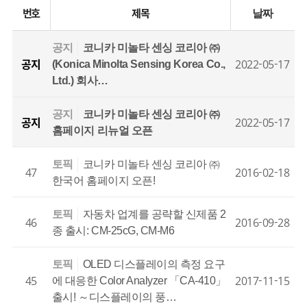
번호
제목
날짜
공지
코니카 미놀타 센싱 코리아 ㈜
공지
2022-05-17
(Konica Minolta Sensing Korea Co.,
Ltd.) 회사…
공지
코니카 미놀타 센싱 코리아 ㈜
공지
2022-05-17
홈페이지 리뉴얼 오픈
토픽
코니카 미놀타 센싱 코리아 ㈜
47
2016-02-18
한국어 홈페이지 오픈!
토픽
자동차 업계를 공략할 신제품 2
46
2016-09-28
종 출시: CM-25cG, CM-M6
토픽
OLED 디스플레이의 측정 요구
45
2017-11-15
에 대응한 Color Analyzer 「CA-410」
출시! ～디스플레이의 풍…