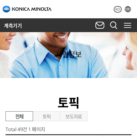
KO
계측기기
사업정보
토픽
전체
토픽
보도자료
Total 49건
1 페이지