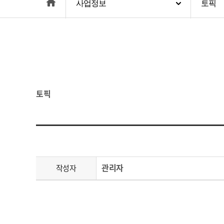
home
사업정보
토픽
토픽
관리자
작성자