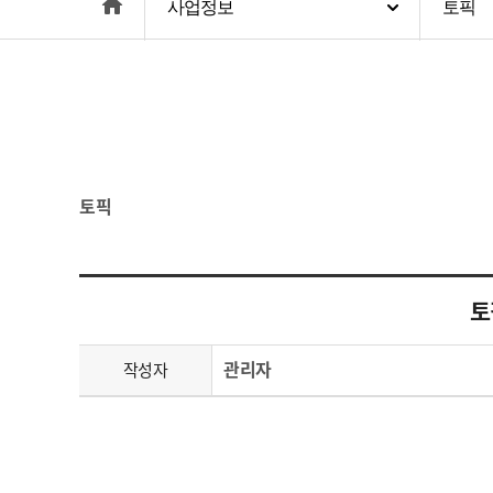
home
사업정보
토픽
토픽
토
관리자
작성자