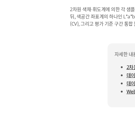
2차원 색채·휘도계에 의한 각 샘플
뒤, 색공간 좌표계의 하나인 L*a*
(CV), 그리고 평가 기준 구간 통
자세한 내
2차
데이
데이
We