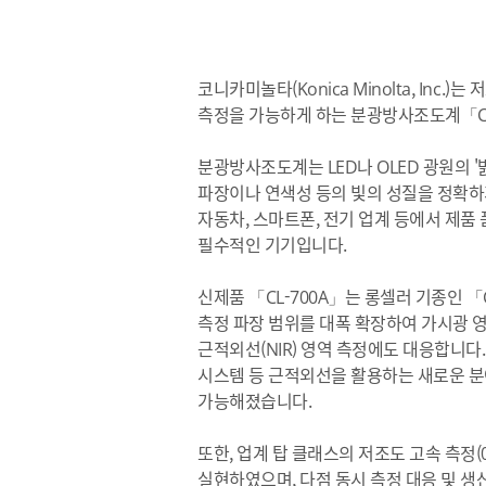
코니카미놀타(Konica Minolta, Inc.
측정을 가능하게 하는 분광방사조도계「CL
분광방사조도계는 LED나 OLED 광원의 '밝
파장이나 연색성 등의 빛의 성질을 정확하게
자동차, 스마트폰, 전기 업계 등에서 제품 
필수적인 기기입니다.
신제품 「CL-700A」는 롱셀러 기종인 「
측정 파장 범위를 대폭 확장하여 가시광 영
근적외선(NIR) 영역 측정에도 대응합니다
시스템 등 근적외선을 활용하는 새로운 
가능해졌습니다.
또한, 업계 탑 클래스의 저조도 고속 측정(0.
실현하였으며, 다점 동시 측정 대응 및 생