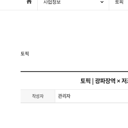
home
사업정보
토픽
토픽
토픽 | 광파장역 × 
관리자
작성자