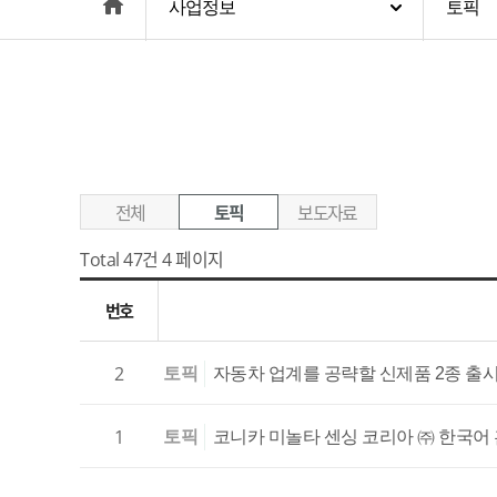
home
사업정보
토픽
전체
토픽
보도자료
Total 47건
4 페이지
번호
2
토픽
자동차 업계를 공략할 신제품 2종 출시: C
1
토픽
코니카 미놀타 센싱 코리아 ㈜ 한국어 